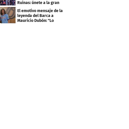
Ruinas: únete a la gran
fiesta de deporte y
El emotivo mensaje de la
cultura
leyenda del Barca a
Mauricio Dubón: "Lo
pasé increíble"