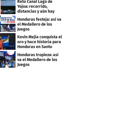
Reto Canal Lago de
Yojoa: recorrido,
distancias y aún hay
inscripciones
Honduras festeja: así va
el Medallero de los
Juegos
Centroamericanos y
Kevin Mejía conquista el
Caribe 2026
oro y hace historia para
Honduras en Santo
Domingo 2026
Honduras tropieza: así
va el Medallero de los
Juegos
Centroamericanos y
Caribe 2026