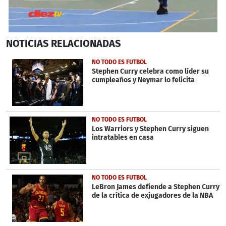
0
NOTICIAS
RELACIONADAS
seconds
of
59
NO TODO ES FUTBOL
seconds
Stephen Curry celebra como líder su
cumpleaños y Neymar lo felicita
NO TODO ES FUTBOL
Los Warriors y Stephen Curry siguen
intratables en casa
NO TODO ES FUTBOL
LeBron James defiende a Stephen Curry
de la crítica de exjugadores de la NBA