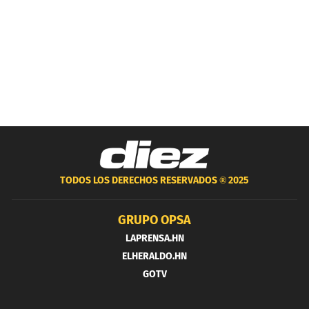
TODOS LOS DERECHOS RESERVADOS ®
2025
GRUPO OPSA
LAPRENSA.HN
ELHERALDO.HN
GOTV