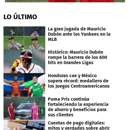
0
seconds
of
LO ÚLTIMO
28
seconds
La gran jugada de Mauricio
Dubón ante los Yankees en la
MLB
Histórico: Mauricio Dubón
rompe la barrera de los 600
hits en Grandes Ligas
Honduras cae y México
supera récord: medallero de
los Juegos Centroamericanos
Puma Pris continúa
fortaleciendo la experiencia
de ahorro y beneficios para
sus clientes
Cuentas de pago digitales:
mitos y verdades sobre abrir