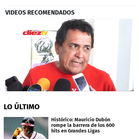
VIDEOS RECOMENDADOS
0
seconds
of
LO ÚLTIMO
1
minute,
40
Histórico: Mauricio Dubón
seconds
rompe la barrera de los 600
hits en Grandes Ligas