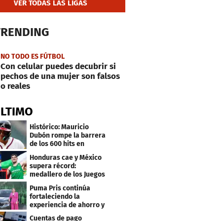
VER TODAS LAS LIGAS
TRENDING
NO TODO ES FÚTBOL
Con celular puedes decubrir si
pechos de una mujer son falsos
o reales
ÚLTIMO
Histórico: Mauricio
Dubón rompe la barrera
de los 600 hits en
Grandes Ligas
Honduras cae y México
supera récord:
medallero de los Juegos
Centroamericanos
Puma Pris continúa
fortaleciendo la
experiencia de ahorro y
beneficios para sus
Cuentas de pago