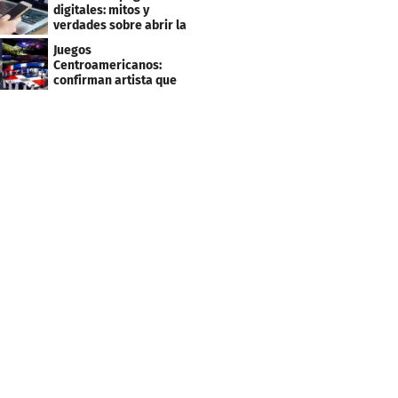
clientes
digitales: mitos y
verdades sobre abrir la
tuya y entrar
Juegos
Centroamericanos:
confirman artista que
cantará en la ceremonia
de clausura