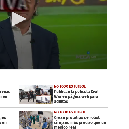
NO TODO ES FUTBOL
rvicio
Publican la película Civil
n en
War en página web para
adultos
NO TODO ES FUTBOL
ajes
Crean prototipo de robot
s en
cirujano más preciso que un
médico real