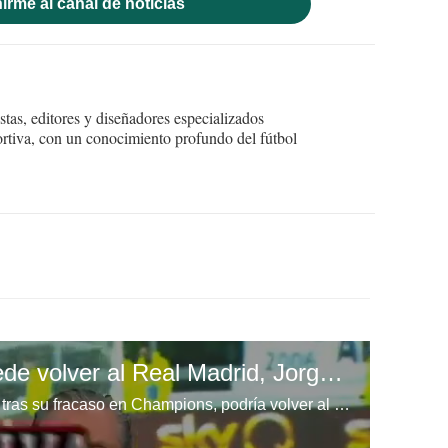
irme al canal de noticias
tas, editores y diseñadores especializados
ortiva, con un conocimiento profundo del fútbol
Cristiano Ronaldo puede volver al Real Madrid, Jorge Mendes lo ha ofrecido al club
El portugués Cristiano Ronaldo, tras su fracaso en Champions, podría volver al Real Madrid Madrid para cerrar su carrera como profesional.