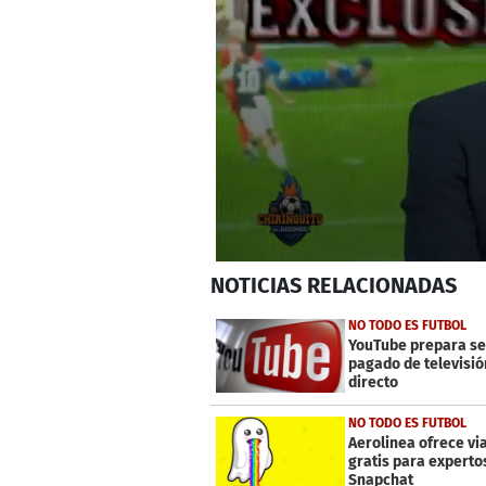
0
NOTICIAS
RELACIONADAS
seconds
of
1
NO TODO ES FUTBOL
minute,
YouTube prepara se
5
pagado de televisió
seconds
Volume
directo
0%
NO TODO ES FUTBOL
Aerolinea ofrece vi
gratis para experto
Snapchat