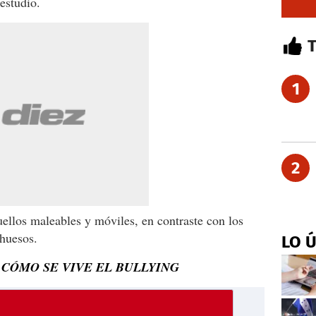
estudio.
1
2
uellos maleables y móviles, en contraste con los
 huesos.
LO 
 CÓMO SE VIVE EL BULLYING