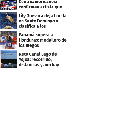
Centroamericanos:
confirman artista que
cantará en la ceremonia
Lily Guevara deja huella
de clausura
en Santo Domingo y
clasifica a los
Panamericanos de Lima
Panamá supera a
2027
Honduras: medallero de
los Juegos
Centroamericanos
Reto Canal Lago de
Yojoa: recorrido,
distancias y aún hay
inscripciones