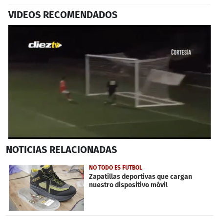
VIDEOS RECOMENDADOS
0
NOTICIAS
RELACIONADAS
seconds
of
1
NO TODO ES FUTBOL
minute,
Zapatillas deportivas que cargan
23
nuestro dispositivo móvil
seconds