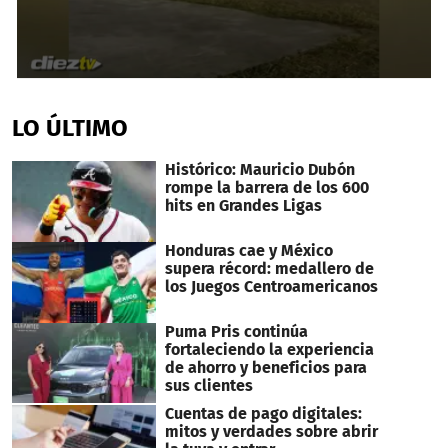
0
seconds
of
LO ÚLTIMO
47
seconds
Histórico: Mauricio Dubón
rompe la barrera de los 600
hits en Grandes Ligas
Honduras cae y México
supera récord: medallero de
los Juegos Centroamericanos
Puma Pris continúa
fortaleciendo la experiencia
de ahorro y beneficios para
sus clientes
Cuentas de pago digitales:
mitos y verdades sobre abrir