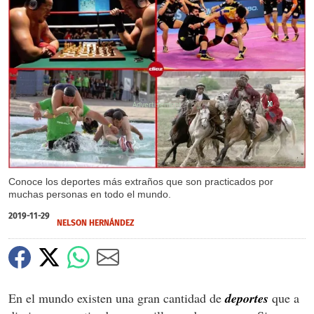
X
X
X
X
X
X
X
X
X
X
X
Conoce los deportes más extraños que son practicados por
muchas personas en todo el mundo.
2019-11-29
NELSON HERNÁNDEZ
En el mundo existen una gran cantidad de
deportes
que a