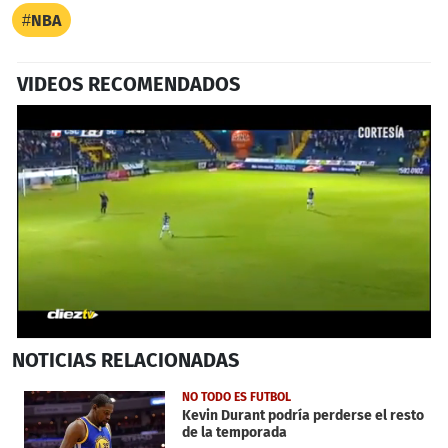
NBA
VIDEOS RECOMENDADOS
0
NOTICIAS
RELACIONADAS
seconds
of
56
NO TODO ES FUTBOL
seconds
Kevin Durant podría perderse el resto
de la temporada