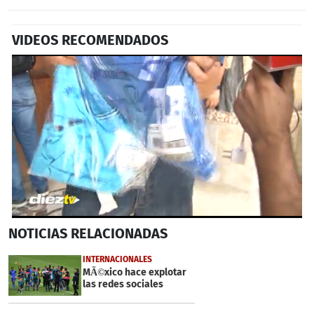
VIDEOS RECOMENDADOS
Próximo
0
NOTICIAS
RELACIONADAS
seconds
of
21
INTERNACIONALES
seconds
MÃ©xico hace explotar
las redes sociales