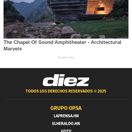
TODOS LOS DERECHOS RESERVADOS ®
2025
GRUPO OPSA
LAPRENSA.HN
ELHERALDO.HN
GOTV