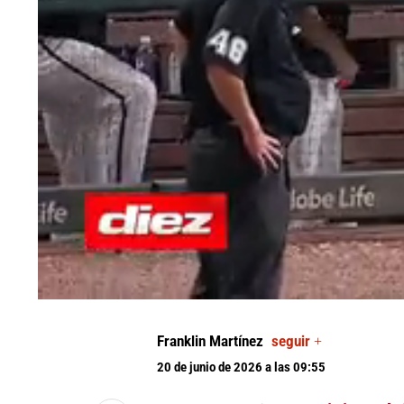
0
of
19
Franklin Martínez
seguir +
seconds
Volume
90%
20 de junio de 2026 a las 09:55