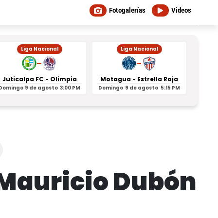
Fotogalerías
Videos
Liga Nacional
Liga Nacional
-
-
Juticalpa FC - Olimpia
Motagua - Estrella Roja
Indepe
Domingo
9 de agosto
3:00 PM
Domingo
9 de agosto
5:15 PM
Domin
: Mauricio Dubón