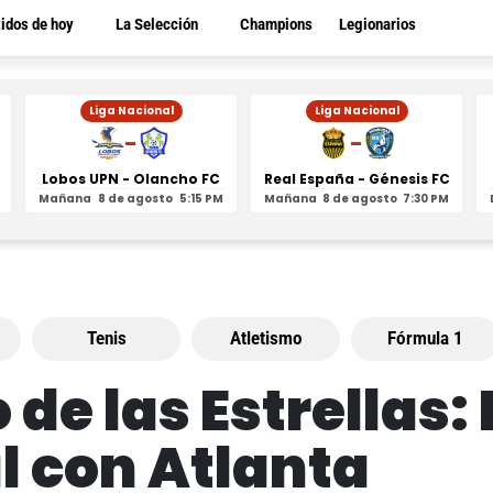
tidos de hoy
La Selección
Champions
Legionarios
Liga Nacional
Liga Nacional
-
-
Lobos UPN - Olancho FC
Real España - Génesis FC
Mañana
8 de agosto
5:15 PM
Mañana
8 de agosto
7:30 PM
Tenis
Atletismo
Fórmula 1
de las Estrellas
l con Atlanta