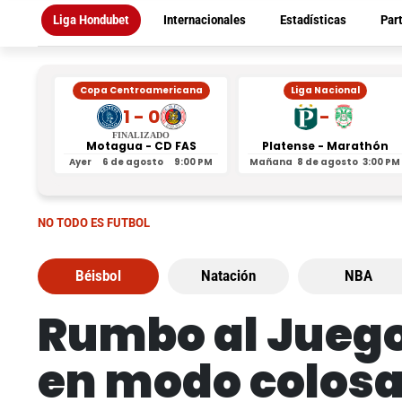
Liga Hondubet
Internacionales
Estadísticas
Par
Copa Centroamericana
Liga Nacional
1 - 0
-
FINALIZADO
Motagua - CD FAS
Platense - Marathón
Ayer
6 de agosto
9:00 PM
Mañana
8 de agosto
3:00 PM
NO TODO ES FUTBOL
Béisbol
Natación
NBA
Rumbo al Juego 
en modo colosa