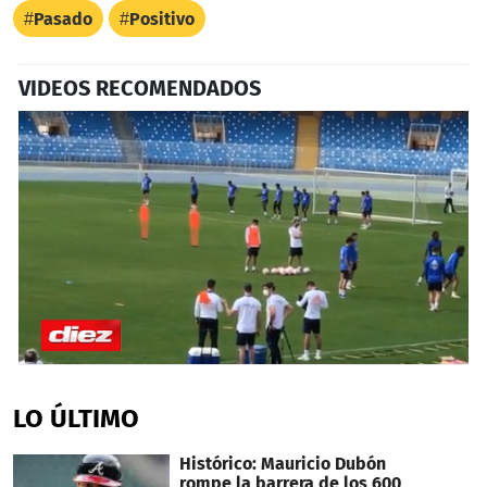
Pasado
Positivo
VIDEOS RECOMENDADOS
0
seconds
of
LO ÚLTIMO
1
minute,
32
Histórico: Mauricio Dubón
seconds
rompe la barrera de los 600