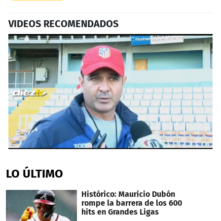
VIDEOS RECOMENDADOS
0
seconds
of
LO ÚLTIMO
36
seconds
Histórico: Mauricio Dubón
rompe la barrera de los 600
hits en Grandes Ligas