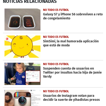
NOTICIAS
RELACIONADAS
seconds
of
55
NO TODO ES FUTBOL
seconds
Galaxy S7 y iPhone S6 sobreviven a reto
de congelamiento
NO TODO ES FUTBOL
SimSimi, la mal humorada aplicación
que está de moda
NO TODO ES FUTBOL
Suspenden cuenta de usuarios en
Twitter por insultos hacia hija de Jamie
Vardy
NO TODO ES FUTBOL
Usuarios de Instagram votan para
decidir la suerte de yihadistas presos