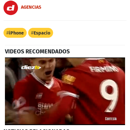
AGENCIAS
iPhone
Espacio
VIDEOS RECOMENDADOS
0