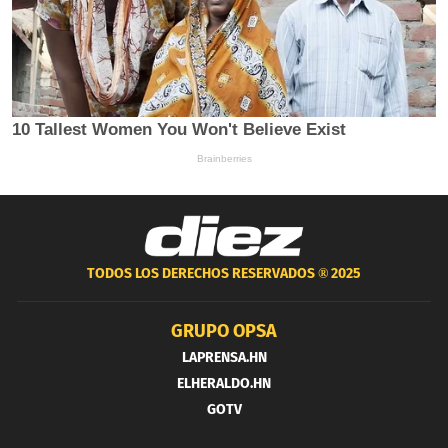
TODOS LOS DERECHOS RESERVADOS ®
2025
GRUPO OPSA
LAPRENSA.HN
ELHERALDO.HN
GOTV