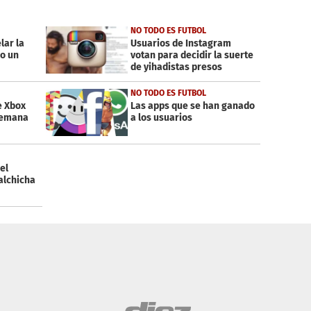
NO TODO ES FUTBOL
lar la
Usuarios de Instagram
o un
votan para decidir la suerte
de yihadistas presos
NO TODO ES FUTBOL
e Xbox
Las apps que se han ganado
semana
a los usuarios
el
alchicha