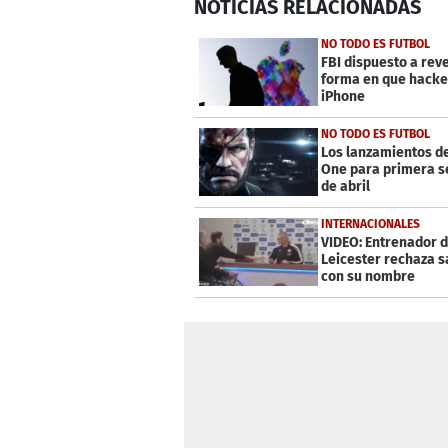
NOTICIAS
RELACIONADAS
seconds
of
2
NO TODO ES FUTBOL
minutes,
FBI dispuesto a reve
2
forma en que hacke
seconds
Volume
iPhone
0%
NO TODO ES FUTBOL
Los lanzamientos d
One para primera 
de abril
INTERNACIONALES
VIDEO: Entrenador d
Leicester rechaza s
con su nombre