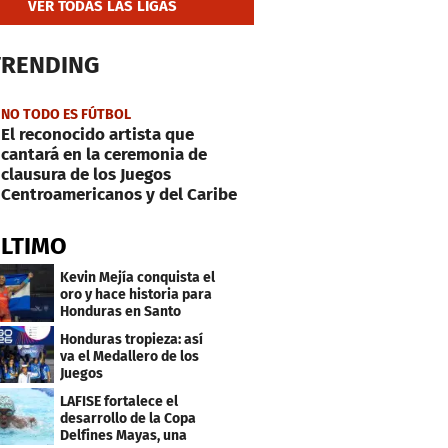
VER TODAS LAS LIGAS
TRENDING
NO TODO ES FÚTBOL
El reconocido artista que
cantará en la ceremonia de
clausura de los Juegos
Centroamericanos y del Caribe
ÚLTIMO
Kevin Mejía conquista el
oro y hace historia para
Honduras en Santo
Domingo 2026
Honduras tropieza: así
va el Medallero de los
Juegos
Centroamericanos y
LAFISE fortalece el
Caribe 2026
desarrollo de la Copa
Delfines Mayas, una