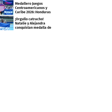
fiesta para la natación
Medallero Juegos
Centroamericanos y
Caribe 2026: Honduras
escala puestos
¡Orgullo catracho!
Natalie y Alejandra
conquistan medalla de
plata en los JCC 2026