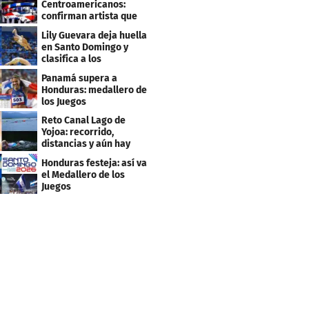
Centroamericanos:
confirman artista que
cantará en la ceremonia
Lily Guevara deja huella
de clausura
en Santo Domingo y
clasifica a los
Panamericanos de Lima
Panamá supera a
2027
Honduras: medallero de
los Juegos
Centroamericanos
Reto Canal Lago de
Yojoa: recorrido,
distancias y aún hay
inscripciones
Honduras festeja: así va
el Medallero de los
Juegos
Centroamericanos y
Caribe 2026