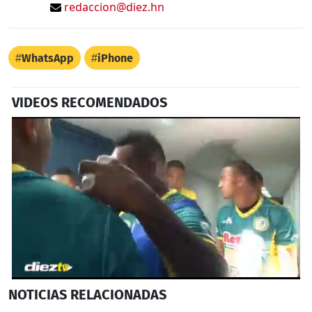
redaccion@diez.hn
WhatsApp
iPhone
VIDEOS RECOMENDADOS
0
NOTICIAS
RELACIONADAS
seconds
of