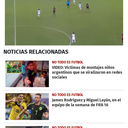
0
NOTICIAS
RELACIONADAS
seconds
of
1
NO TODO ES FUTBOL
minute,
VIDEO: Víctimas de montajes niños
10
argentinos que se viralizaron en redes
seconds
sociales
NO TODO ES FUTBOL
James Rodríguez y Miguel Layún, en el
equipo de la semana de FIFA 16
NO TODO ES FUTBOL