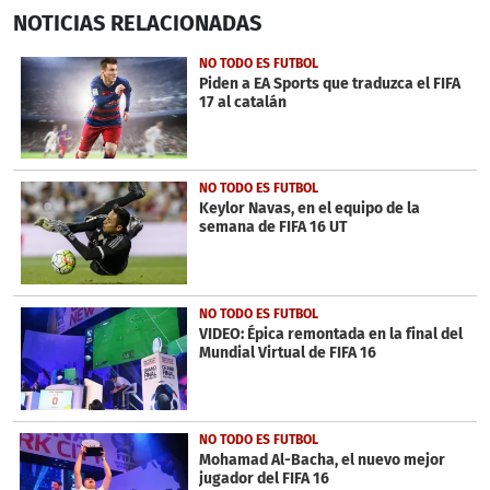
0
NOTICIAS
RELACIONADAS
seconds
of
32
NO TODO ES FUTBOL
seconds
Piden a EA Sports que traduzca el FIFA
17 al catalán
NO TODO ES FUTBOL
Keylor Navas, en el equipo de la
semana de FIFA 16 UT
NO TODO ES FUTBOL
VIDEO: Épica remontada en la final del
Mundial Virtual de FIFA 16
NO TODO ES FUTBOL
Mohamad Al-Bacha, el nuevo mejor
jugador del FIFA 16