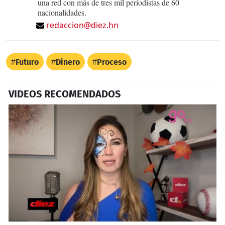
una red con más de tres mil periodistas de 60
nacionalidades.
redaccion@diez.hn
Futuro
Dinero
Proceso
VIDEOS RECOMENDADOS
0