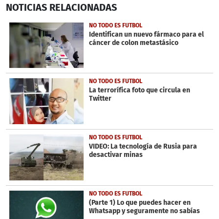
NOTICIAS
RELACIONADAS
seconds
of
1
NO TODO ES FUTBOL
minute,
Identifican un nuevo fármaco para el
37
cáncer de colon metastásico
seconds
NO TODO ES FUTBOL
La terrorífica foto que circula en
Twitter
NO TODO ES FUTBOL
VIDEO: La tecnología de Rusia para
desactivar minas
NO TODO ES FUTBOL
(Parte 1) Lo que puedes hacer en
Whatsapp y seguramente no sabías