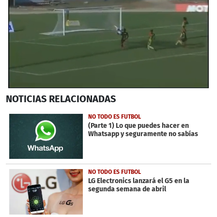
0
NOTICIAS
RELACIONADAS
seconds
of
1
NO TODO ES FUTBOL
minute,
(Parte 1) Lo que puedes hacer en
55
Whatsapp y seguramente no sabías
seconds
NO TODO ES FUTBOL
LG Electronics lanzará el G5 en la
segunda semana de abril