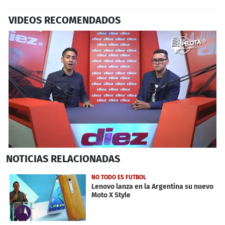
VIDEOS RECOMENDADOS
0
NOTICIAS
RELACIONADAS
seconds
of
8
NO TODO ES FUTBOL
minutes,
Lenovo lanza en la Argentina su nuevo
3
Moto X Style
seconds