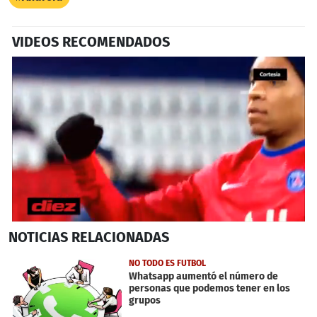
VIDEOS RECOMENDADOS
0
NOTICIAS
RELACIONADAS
seconds
of
3
NO TODO ES FUTBOL
minutes,
Whatsapp aumentó el número de
48
personas que podemos tener en los
seconds
grupos