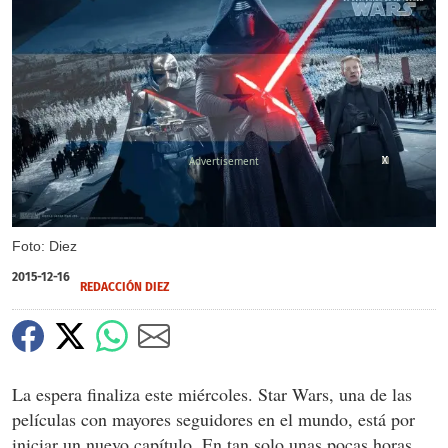
X
X
X
X
Foto: Diez
2015-12-16
REDACCIÓN DIEZ
La espera finaliza este miércoles. Star Wars, una de las
películas con mayores seguidores en el mundo, está por
iniciar un nuevo capítulo. En tan solo unas pocas horas,