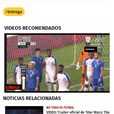
Entrega
VIDEOS RECOMENDADOS
0
NOTICIAS
RELACIONADAS
seconds
of
33
NO TODO ES FUTBOL
seconds
VIDEO: Trailer oficial de 'Star Wars: The