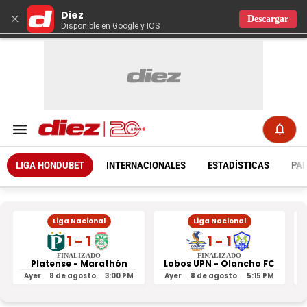
Diez
×
Descargar
Disponible en Google y IOS
LIGA HONDUBET
INTERNACIONALES
ESTADÍSTICAS
PAR
Liga Nacional
Liga Nacional
1 - 1
1 - 1
FINALIZADO
FINALIZADO
Platense - Marathón
Lobos UPN - Olancho FC
R
Ayer
8 de agosto
3:00 PM
Ayer
8 de agosto
5:15 PM