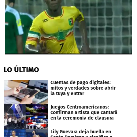
0
seconds
of
LO ÚLTIMO
1
minute,
23
Cuentas de pago digitales:
seconds
mitos y verdades sobre abrir
la tuya y entrar
Juegos Centroamericanos:
confirman artista que cantará
en la ceremonia de clausura
Lily Guevara deja huella en