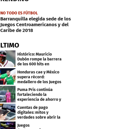
NO TODO ES FÚTBOL
Barranquilla elegida sede de los
Juegos Centroamericanos y del
Caribe de 2018
ÚLTIMO
Histórico: Mauricio
Dubón rompe la barrera
de los 600 hits en
Grandes Ligas
Honduras cae y México
supera récord:
medallero de los Juegos
Centroamericanos
Puma Pris continúa
fortaleciendo la
experiencia de ahorro y
beneficios para sus
Cuentas de pago
clientes
digitales: mitos y
verdades sobre abrir la
tuya y entrar
Juegos