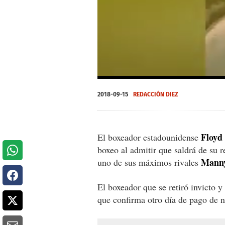
0
of
2018-09-15
REDACCIÓN DIEZ
49
seconds
Volume
0%
Floyd
El boxeador estadounidense
boxeo al admitir que saldrá de su r
Manny
uno de sus máximos rivales
El boxeador que se retiró invicto y
que confirma otro día de pago de n