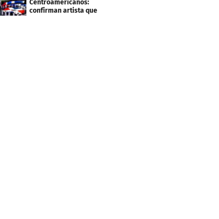
Centroamericanos:
confirman artista que
cantará en la ceremonia
de clausura