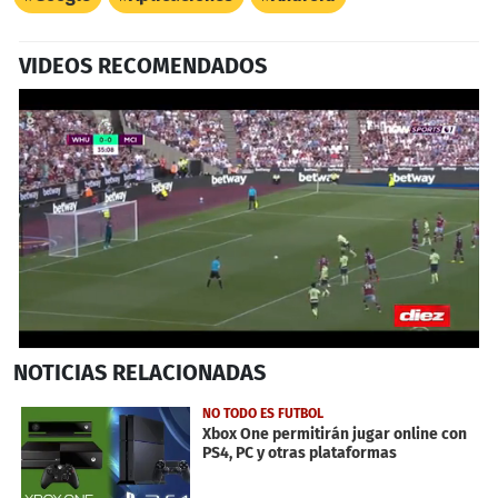
VIDEOS RECOMENDADOS
0
NOTICIAS
RELACIONADAS
seconds
of
46
NO TODO ES FUTBOL
seconds
Xbox One permitirán jugar online con
PS4, PC y otras plataformas