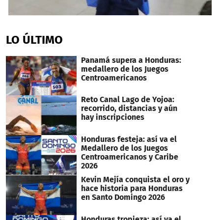
0
seconds
of
LO ÚLTIMO
36
seconds
Panamá supera a Honduras:
medallero de los Juegos
Centroamericanos
Reto Canal Lago de Yojoa:
recorrido, distancias y aún
hay inscripciones
Honduras festeja: así va el
Medallero de los Juegos
Centroamericanos y Caribe
2026
Kevin Mejía conquista el oro y
hace historia para Honduras
en Santo Domingo 2026
Honduras tropieza: así va el