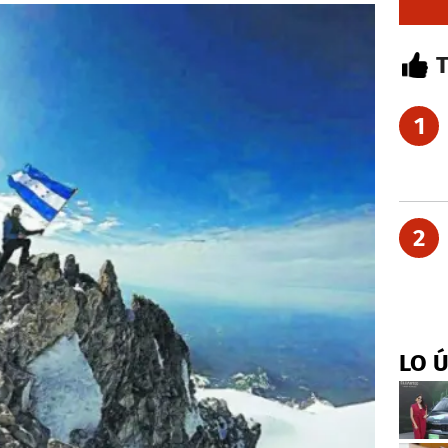
1
2
LO 