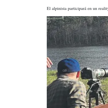
El alpinista participará en un rea
X
X
X
X