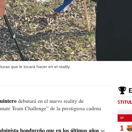
ras que le tocará hacer en el reality.
uintero
debutará en el nuevo reality de
$TITU
mate Team Challenge” de la prestigiosa cadena
.
alpinista hondureño que en los últimos años
se