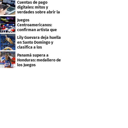
Cuentas de pago
clientes
digitales: mitos y
verdades sobre abrir la
tuya y entrar
Juegos
Centroamericanos:
confirman artista que
cantará en la ceremonia
Lily Guevara deja huella
de clausura
en Santo Domingo y
clasifica a los
Panamericanos de Lima
Panamá supera a
2027
Honduras: medallero de
los Juegos
Centroamericanos