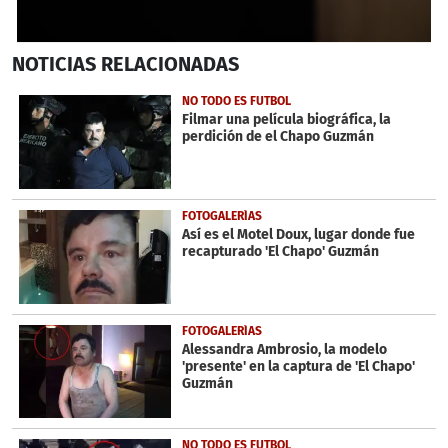
0
NOTICIAS
RELACIONADAS
seconds
of
6
NO TODO ES FUTBOL
minutes,
Filmar una película biográfica, la
8
perdición de el Chapo Guzmán
seconds
FOTOGALERÍAS
Así es el Motel Doux, lugar donde fue
recapturado 'El Chapo' Guzmán
FOTOGALERÍAS
Alessandra Ambrosio, la modelo
'presente' en la captura de 'El Chapo'
Guzmán
NO TODO ES FUTBOL