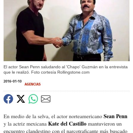
X
X
X
X
X
El actor Sean Penn saludando al 'Chapo' Guzmán en la entrevista
que le realizó. Foto cortesía Rollingstone.com
2016-01-10
AGENCIAS
Sean Penn
En medio de la selva, el actor norteamericano
Kate del Castillo
y la actriz mexicana
mantuvieron un
encuentro clandestino con el narcotraficante más buscado