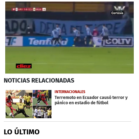
0
NOTICIAS
RELACIONADAS
seconds
of
1
INTERNACIONALES
minute,
Terremoto en Ecuador causó terror y
15
pánico en estadio de fútbol
seconds
LO ÚLTIMO