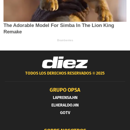
TODOS LOS DERECHOS RESERVADOS ®
2025
GRUPO OPSA
LAPRENSA.HN
ELHERALDO.HN
GOTV