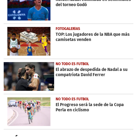
3
del torneo Godó
seconds
FOTOGALERÍAS
TOP: Los jugadores de la NBA que más
camisetas venden
NO TODO ES FUTBOL
El abrazo de despedida de Nadal a su
compatriota David Ferrer
NO TODO ES FUTBOL
El Progreso será la sede de la Copa
Perla en ciclismo