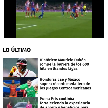
0
seconds
of
LO ÚLTIMO
2
minutes,
52
Histórico: Mauricio Dubón
seconds
rompe la barrera de los 600
hits en Grandes Ligas
Honduras cae y México
supera récord: medallero de
los Juegos Centroamericanos
Puma Pris continúa
fortaleciendo la experiencia
de ahorro y beneficios para