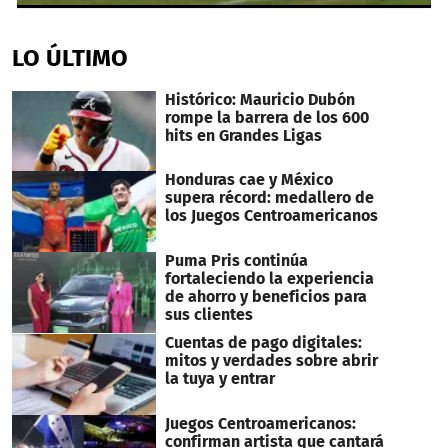
0
seconds
of
LO ÚLTIMO
50
seconds
Histórico: Mauricio Dubón
rompe la barrera de los 600
hits en Grandes Ligas
Honduras cae y México
supera récord: medallero de
los Juegos Centroamericanos
Puma Pris continúa
fortaleciendo la experiencia
de ahorro y beneficios para
sus clientes
Cuentas de pago digitales:
mitos y verdades sobre abrir
la tuya y entrar
Juegos Centroamericanos:
confirman artista que cantará