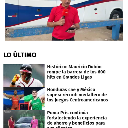
0
seconds
of
LO ÚLTIMO
12
minutes,
0
Histórico: Mauricio Dubón
rompe la barrera de los 600
hits en Grandes Ligas
Honduras cae y México
supera récord: medallero de
los Juegos Centroamericanos
Puma Pris continúa
fortaleciendo la experiencia
de ahorro y beneficios para