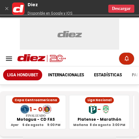
Diez
×
Descargar
Disponible en Google y IOS
LIGA HONDUBET
INTERNACIONALES
ESTADÍSTICAS
PAR
Copa Centroamericana
Liga Nacional
1 - 0
-
FINALIZADO
Motagua - CD FAS
Platense - Marathón
Ayer
6 de agosto
9:00 PM
Mañana
8 de agosto
3:00 PM