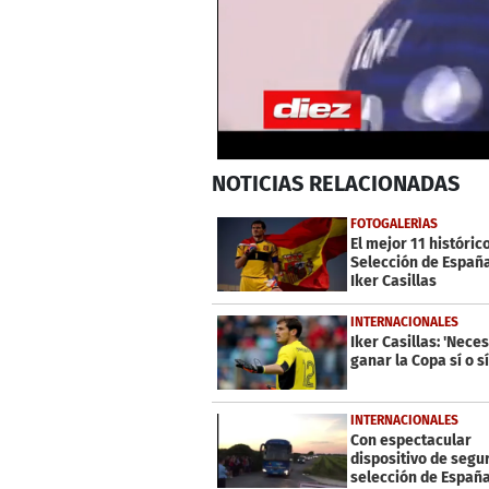
0
NOTICIAS
RELACIONADAS
seconds
of
1
FOTOGALERÍAS
minute,
El mejor 11 histórico
46
Selección de Españ
seconds
Volume
Iker Casillas
0%
INTERNACIONALES
Iker Casillas: 'Nece
ganar la Copa sí o sí
INTERNACIONALES
Con espectacular
dispositivo de segu
selección de España