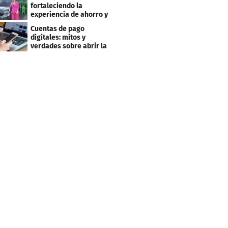
fortaleciendo la
experiencia de ahorro y
beneficios para sus
Cuentas de pago
clientes
digitales: mitos y
verdades sobre abrir la
tuya y entrar