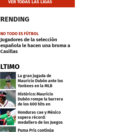
VER TODAS LAS LIGAS
TRENDING
NO TODO ES FÚTBOL
Jugadores de la selección
española le hacen una broma a
Casillas
ÚLTIMO
La gran jugada de
Mauricio Dubón ante los
Yankees en la MLB
Histórico: Mauricio
Dubón rompe la barrera
de los 600 hits en
Grandes Ligas
Honduras cae y México
supera récord:
medallero de los Juegos
Centroamericanos
Puma Pris continúa