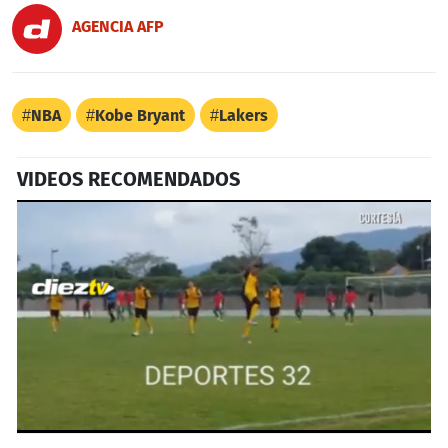
AGENCIA AFP
NBA
Kobe Bryant
Lakers
VIDEOS RECOMENDADOS
0