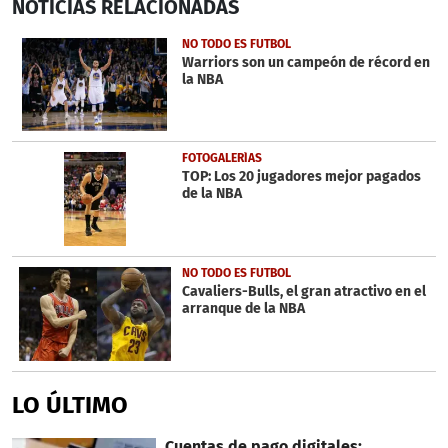
NOTICIAS
RELACIONADAS
seconds
of
50
NO TODO ES FUTBOL
seconds
Warriors son un campeón de récord en
la NBA
FOTOGALERÍAS
TOP: Los 20 jugadores mejor pagados
de la NBA
NO TODO ES FUTBOL
Cavaliers-Bulls, el gran atractivo en el
arranque de la NBA
LO ÚLTIMO
Cuentas de pago digitales: