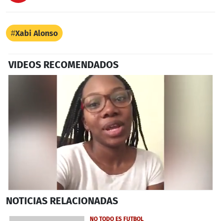
Xabi Alonso
VIDEOS RECOMENDADOS
0
NOTICIAS
RELACIONADAS
seconds
of
1
NO TODO ES FUTBOL