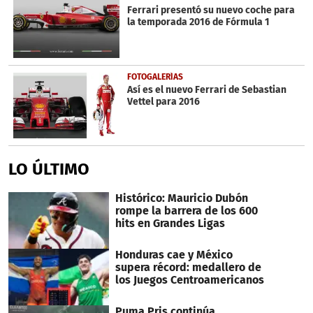
minute,
Ferrari presentó su nuevo coche para
0
la temporada 2016 de Fórmula 1
FOTOGALERÍAS
Así es el nuevo Ferrari de Sebastian
Vettel para 2016
LO ÚLTIMO
Histórico: Mauricio Dubón
rompe la barrera de los 600
hits en Grandes Ligas
Honduras cae y México
supera récord: medallero de
los Juegos Centroamericanos
Puma Pris continúa