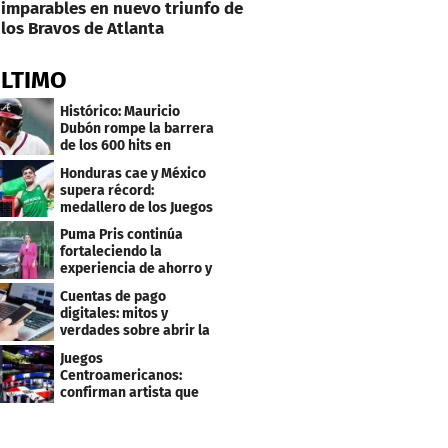
imparables en nuevo triunfo de
los Bravos de Atlanta
ÚLTIMO
Histórico: Mauricio
Dubón rompe la barrera
de los 600 hits en
Grandes Ligas
Honduras cae y México
supera récord:
medallero de los Juegos
Centroamericanos
Puma Pris continúa
fortaleciendo la
experiencia de ahorro y
beneficios para sus
Cuentas de pago
clientes
digitales: mitos y
verdades sobre abrir la
tuya y entrar
Juegos
Centroamericanos:
confirman artista que
cantará en la ceremonia
de clausura