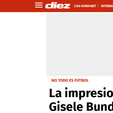
LIGA HONDUBET
INTERNA
NO TODO ES FUTBOL
La impresio
Gisele Bun