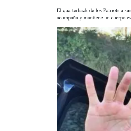
El quarterback de los Patriots a s
acompaña y mantiene un cuerpo es
X
X
X