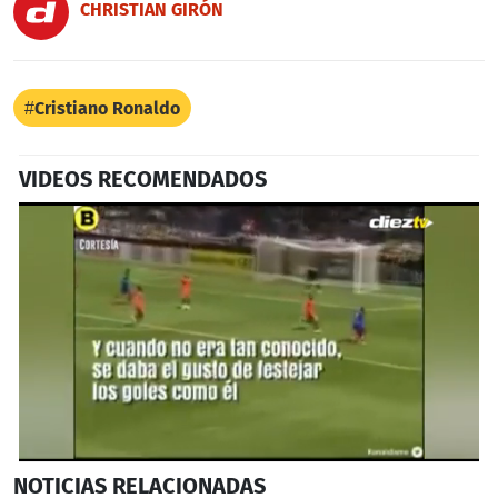
CHRISTIAN GIRÓN
Cristiano Ronaldo
VIDEOS RECOMENDADOS
0
NOTICIAS
RELACIONADAS
seconds