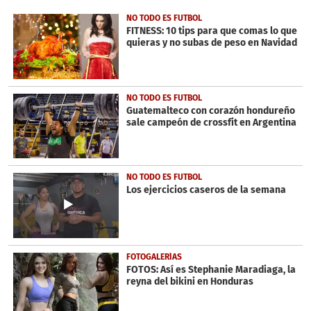
of
46
NO TODO ES FUTBOL
seconds
FITNESS: 10 tips para que comas lo que
quieras y no subas de peso en Navidad
NO TODO ES FUTBOL
Guatemalteco con corazón hondureño
sale campeón de crossfit en Argentina
NO TODO ES FUTBOL
Los ejercicios caseros de la semana
FOTOGALERÍAS
FOTOS: Así es Stephanie Maradiaga, la
reyna del bikini en Honduras