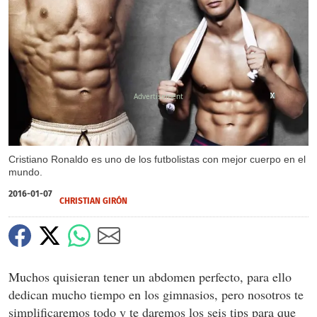
X
X
X
X
X
X
X
X
X
Cristiano Ronaldo es uno de los futbolistas con mejor cuerpo en el
mundo.
2016-01-07
CHRISTIAN GIRÓN
Muchos quisieran tener un abdomen perfecto, para ello
dedican mucho tiempo en los gimnasios, pero nosotros te
simplificaremos todo y te daremos los seis tips para que