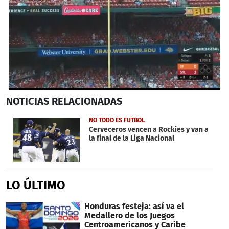
0
NOTICIAS
RELACIONADAS
seconds
of
57
NO TODO ES FUTBOL
seconds
Cerveceros vencen a Rockies y van a
la final de la Liga Nacional
LO ÚLTIMO
Honduras festeja: así va el
Medallero de los Juegos
Centroamericanos y Caribe