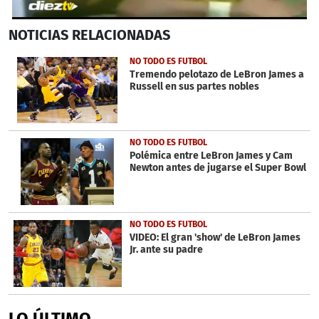
0
NOTICIAS
RELACIONADAS
seconds
of
1
NO TODO ES FUTBOL
minute,
Tremendo pelotazo de LeBron James a
10
Russell en sus partes nobles
seconds
NO TODO ES FUTBOL
Polémica entre LeBron James y Cam
Newton antes de jugarse el Super Bowl
NO TODO ES FUTBOL
VIDEO: El gran 'show' de LeBron James
Jr. ante su padre
LO ÚLTIMO