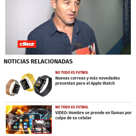
0
NOTICIAS
RELACIONADAS
seconds
of
39
NO TODO ES FUTBOL
seconds
Nuevas correas y más novedades
presentan para el Apple Watch
NO TODO ES FUTBOL
VIDEO: Hombre se prende en llamas por
culpa de su celular