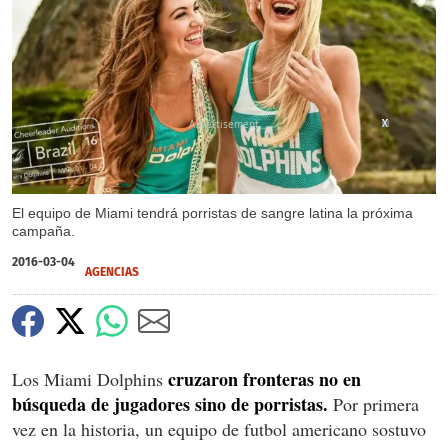
X
X
X
El equipo de Miami tendrá porristas de sangre latina la próxima
campaña.
2016-03-04
AGENCIAS
cruzaron fronteras no en
Los Miami Dolphins
búsqueda de jugadores sino de porristas.
Por primera
vez en la historia, un equipo de futbol americano sostuvo