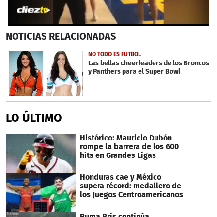
0
NOTICIAS
RELACIONADAS
seconds
of
22
NO TODO ES FUTBOL
seconds
Las bellas cheerleaders de los Broncos
y Panthers para el Super Bowl
LO ÚLTIMO
Histórico: Mauricio Dubón
rompe la barrera de los 600
hits en Grandes Ligas
Honduras cae y México
supera récord: medallero de
los Juegos Centroamericanos
Puma Pris continúa