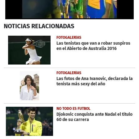
0
NOTICIAS
RELACIONADAS
seconds
of
1
FOTOGALERÍAS
minute,
Las tenistas que van a robar suspiros
20
en el Abierto de Australia 2016
seconds
FOTOGALERÍAS
Las fotos de Ana Ivanovic, declarada la
tenista más sexy del año
NO TODO ES FUTBOL
Djokovic conquista ante Nadal el título
60 de su carrera