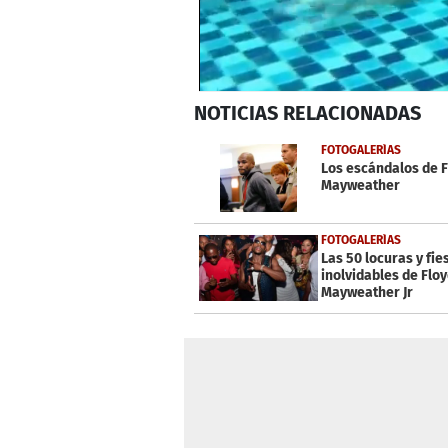
0
NOTICIAS
RELACIONADAS
seconds
of
38
FOTOGALERÍAS
seconds
Volume
Los escándalos de 
0%
Mayweather
FOTOGALERÍAS
Las 50 locuras y fie
inolvidables de Flo
Mayweather Jr