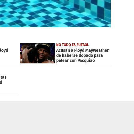
NO TODO ES FUTBOL
Floyd
Acusan a Floyd Mayweather
de haberse dopado para
pelear con Pacquiao
stas
yd