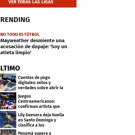
VER TODAS LAS LIGAS
TRENDING
NO TODO ES FÚTBOL
Mayweather desmiente una
acusación de dopaje: 'Soy un
atleta limpio'
ÚLTIMO
Cuentas de pago
digitales: mitos y
verdades sobre abrir la
tuya y entrar
Juegos
Centroamericanos:
confirman artista que
cantará en la ceremonia
Lily Guevara deja huella
de clausura
en Santo Domingo y
clasifica a los
Panamericanos de Lima
Panamá supera a