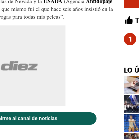
USADA
Antidopaje
glas de Nevada y la
(Agencia
que mismo fui el que hace seis años insistió en la
rogas para todas mis peleas”.
1
LO 
irme al canal de noticias