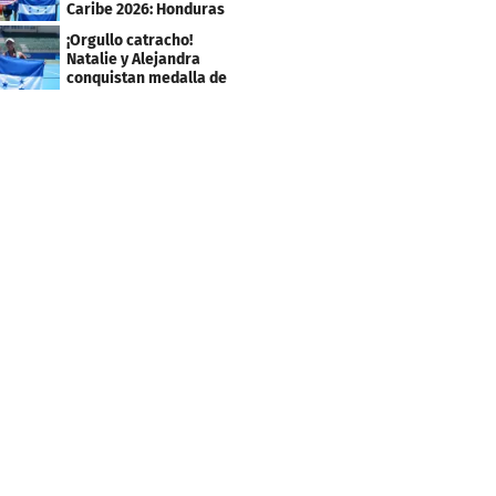
Caribe 2026: Honduras
escala puestos
¡Orgullo catracho!
Natalie y Alejandra
conquistan medalla de
plata en los JCC 2026