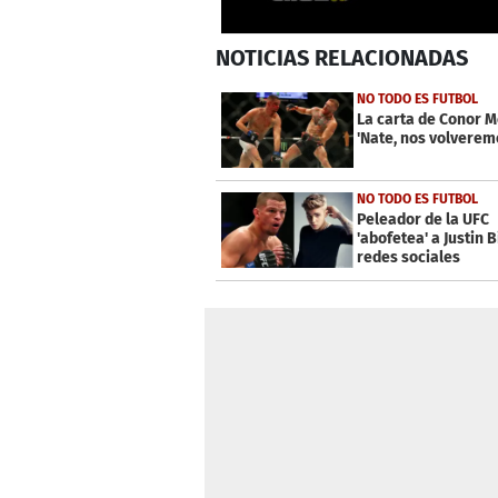
0
NOTICIAS
RELACIONADAS
seconds
of
20
NO TODO ES FUTBOL
seconds
Volume
La carta de Conor 
0%
'Nate, nos volveremo
NO TODO ES FUTBOL
Peleador de la UFC
'abofetea' a Justin 
redes sociales