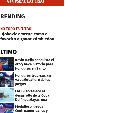
VER TODAS LAS LIGAS
TRENDING
NO TODO ES FÚTBOL
Djokovic emerge como el
favorito a ganar Wimbledon
ÚLTIMO
Kevin Mejía conquista el
oro y hace historia para
Honduras en Santo
Domingo 2026
Honduras tropieza: así
va el Medallero de los
Juegos
Centroamericanos y
LAFISE fortalece el
Caribe 2026
desarrollo de la Copa
Delfines Mayas, una
fiesta para la natación
Medallero Juegos
Centroamericanos y